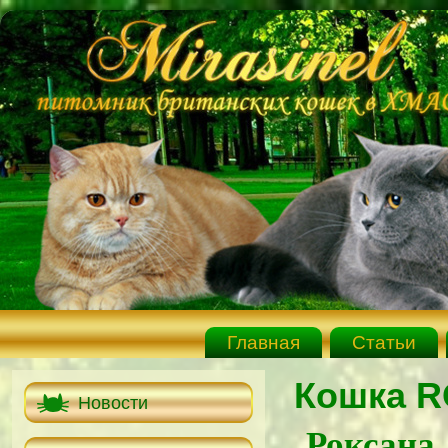
Главная
Статьи
Кошка R
Новости
Роксана д