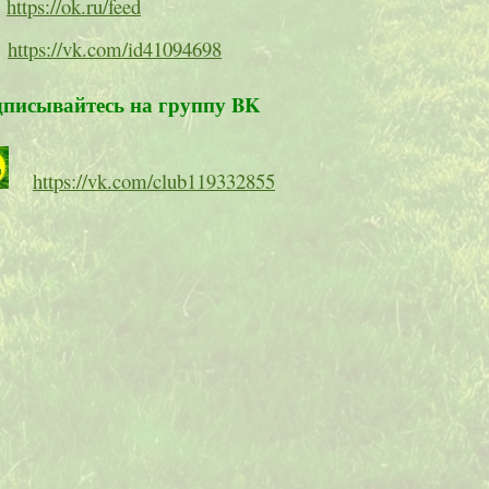
https://ok.ru/feed
https://vk.com/id41094698
писывайтесь на группу BK
https://vk.com/club119332855