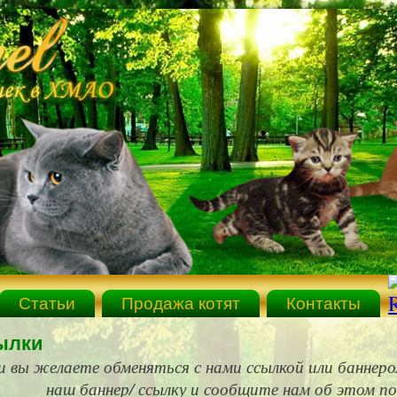
Статьи
Продажа котят
Контакты
ылки
и вы желаете обменяться с нами ссылкой или баннеро
наш баннер/ ссылку и сообщите нам об этом по