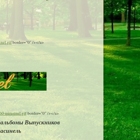
nel.gif
border="0" /></a>
60-mirasinel.gif
border="0" /></a>
альбомы Выпускников
расинель