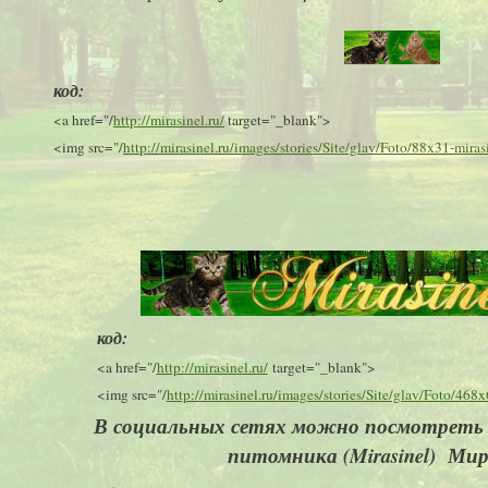
код:
<a href="/
http://mirasinel.ru/
target="_blank">
<img src="/
http://mirasinel.ru/images/stories/Site/glav/Foto/88x31-mirasi
код:
<a href="/
http://mirasinel.ru/
target="_blank">
<img src="/
http://mirasinel.ru/images/stories/Site/glav/Foto/468x
В социальных сетях можно посмотреть 
питомника (Mirasinel) Ми