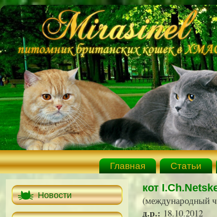
Главная
Статьи
кот I.Ch.Nets
Новости
(международный ч
д.р.:
18.10.2012