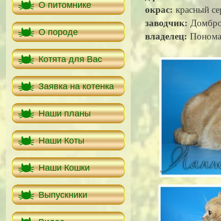
О питомнике
окрас:
красный се
заводчик:
Домбро
О породе
владелец:
Пономар
Котята для Вас
Заявка на котенка
Наши планы
Наши Коты
Наши Кошки
Выпускники