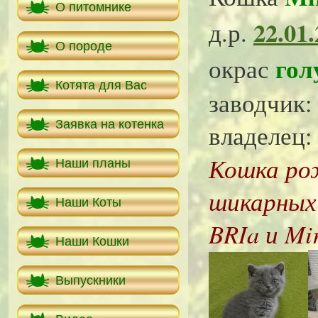
О питомнике
22.01
д.р.
О породе
гол
окрас
Котята для Вас
заводчик:
Заявка на котенка
владелец:
Кошка ро
Наши планы
шикарных 
Наши Коты
BRIa и Mi
Наши Кошки
Выпускники