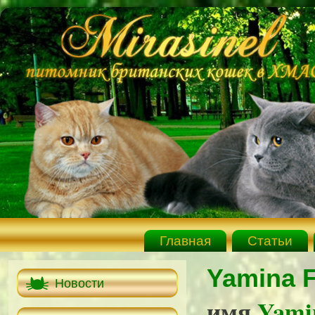
Главная
Статьи
Yamina F
Новости
имя
Yami