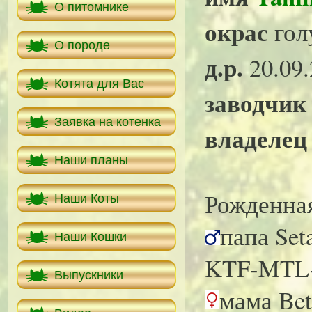
О питомнике
окрас
гол
О породе
д.р.
20.09.
Котята для Вас
заводчик
Заявка на котенка
владелец
Наши планы
Рожденна
Наши Коты
папа Set
Наши Кошки
KTF-MTL-
Выпускники
мама Bet