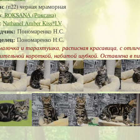
ас
(n22) черная мраморная
:
ROKSANA (Роксана)
:
Nathanel Amber Kiss*LV
одчик:
Пономаренко Н.С.
делец:
Пономаренко Н.С.
чалочка и тарахтушка, расписная красавица, с отл
мительной короткой, набитой шубкой. Оставлена в 