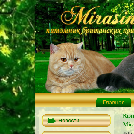
Главная
Кош
Новости
Mira
д.р.