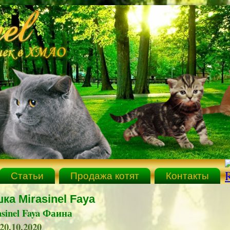
Статьи
Продажа котят
Контакты
ка Mirasinel Faya
sinel Faya Фаина
20.10.2020