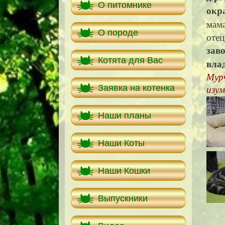
О питомнике
окр
мама
О породе
отец
зав
Котята для Вас
вла
Мур
Заявка на котенка
изу
Наши планы
Наши Коты
Наши Кошки
Выпускники