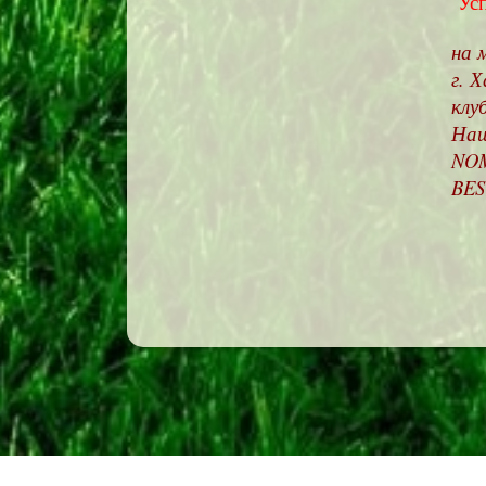
Ус
на 
г. 
клу
Наш
NOM
BEST