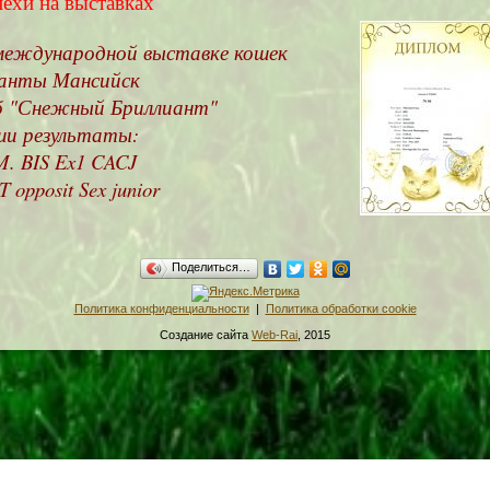
пехи на выставках
международной выставке кошек
Ханты Мансийск
б "Снежный Бриллиант"
и результаты:
. BIS Ex1 CACJ
 opposit Sex junior
Поделиться…
Политика конфиденциальности
|
Политика обработки cookie
Создание сайта
Web-Rai
, 2015